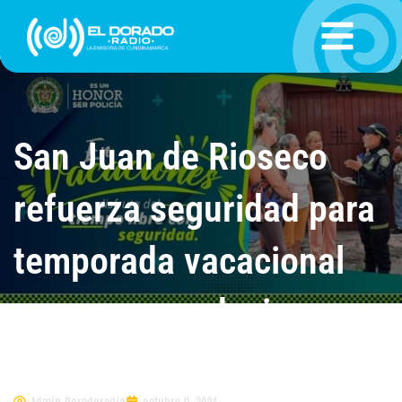
Ir
al
contenido
San Juan de Rioseco
refuerza seguridad para
temporada vacacional
con recomendaciones
clave
Admin.Doradoradio
octubre 9, 2024