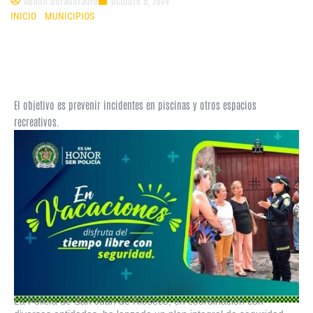
INICIO
»
MUNICIPIOS
»
SAN JUAN DE RIOSECO REFUERZA SEGURIDAD
PARA TEMPORADA VACACIONAL CON RECOMENDACIONES CLAVE
El objetivo es prevenir incidentes en piscinas y otros espacios
recreativos.
La Policía de San Juan de Rioseco, en coordinación con