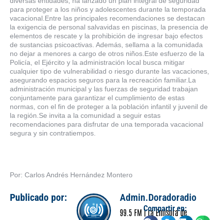
diversas entidades, ha lanzado un plan integral de seguridad
para proteger a los niños y adolescentes durante la temporada
vacacional.Entre las principales recomendaciones se destacan
la exigencia de personal salvavidas en piscinas, la presencia de
elementos de rescate y la prohibición de ingresar bajo efectos
de sustancias psicoactivas. Además, sellama a la comunidada
no dejar a menores a cargo de otros niños.Este esfuerzo de la
Policía, el Ejército y la administración local busca mitigar
cualquier tipo de vulnerabilidad o riesgo durante las vacaciones,
asegurando espacios seguros para la recreación familiar.La
administración municipal y las fuerzas de seguridad trabajan
conjuntamente para garantizar el cumplimiento de estas
normas, con el fin de proteger a la población infantil y juvenil de
la región.Se invita a la comunidad a seguir estas
recomendaciones para disfrutar de una temporada vacacional
segura y sin contratiempos.
Por: Carlos Andrés Hernández Montero
Publicado por:
Admin.Doradoradio
Compartir en:
99.5 FM | La Emisora de