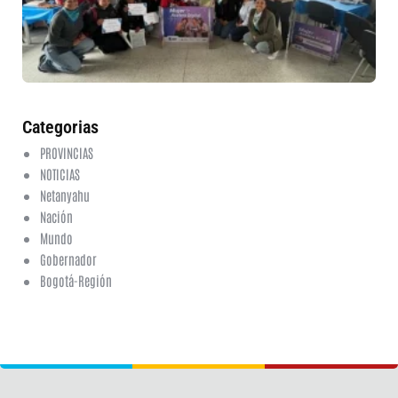
en
ed
fi
6 a
20
ha
co
Categorias
PROVINCIAS
NOTICIAS
Netanyahu
Nación
Mundo
Gobernador
Bogotá-Región