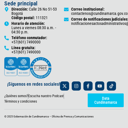
Sede principal
Dirección:
Calle 26 No 51-53
Correo institucional:
Bogotá
contactenos@cundinamarca.gov.co
Código postal:
111321
Correo de notificaciones judiciales
Horario de atención:
notificacionesactosadministrativo
Lunes a viernes 08:30 a.m. -
04:30 p.m.
Teléfono conmutador:
+57(601) 7490000
Línea gratuita:
+57(601) 7490000
X
I
F
Y
T
¡Síguenos en redes sociales!
-
n
a
o
i
t
s
c
u
k
¿Quiénes somos?
Escucha nuestro Podcast
w
t
e
t
t
Data
i
a
b
u
o
Términos y condiciones
Cundinamarca
t
g
o
b
k
t
r
o
e
e
a
k
© 2025 Gobernación de Cundinamarca – Oficina de Prensa y Comunicaciones
r
m
-
f