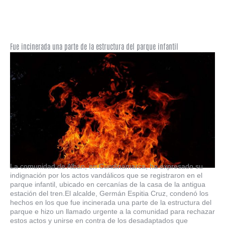
Fue incinerada una parte de la estructura del parque infantil
La comunidad de Albán, en Cundinamarca, ha expresado su
indignación por los actos vandálicos que se registraron en el
parque infantil, ubicado en cercanías de la casa de la antigua
estación del tren.El alcalde, Germán Espitia Cruz, condenó los
hechos en los que fue incinerada una parte de la estructura del
parque e hizo un llamado urgente a la comunidad para rechazar
estos actos y unirse en contra de los desadaptados que