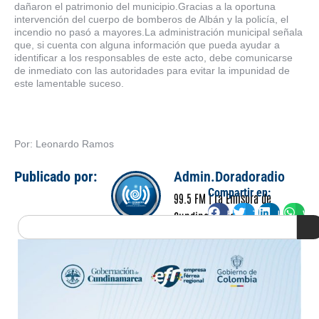
dañaron el patrimonio del municipio.Gracias a la oportuna
intervención del cuerpo de bomberos de Albán y la policía, el
incendio no pasó a mayores.La administración municipal señala
que, si cuenta con alguna información que pueda ayudar a
identificar a los responsables de este acto, debe comunicarse
de inmediato con las autoridades para evitar la impunidad de
este lamentable suceso.
Por: Leonardo Ramos
Publicado por:
Admin.Doradoradio
Compartir en:
99.5 FM | La Emisora de
Facebook
Twitter
LinkedIn
Wha
Cundinamarca
Search