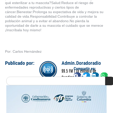
qué esterilizar a tu mascota?Salud:Reduce el riesgo de
enfermedades reproductivas y ciertos tipos de
cáncer.Bienestar:Prolonga su expectativa de vida y mejora su
calidad de vida.Responsabilidad:Contribuye a controlar la
población animal y a evitar el abandono.No pierda la
oportunidad de darle a su mascota el cuidado que se merece
¡Inscríbala hoy mismo!
Por: Carlos Hernández
Publicado por:
Admin.Doradoradio
Compartir en:
99.5 FM | La Emisora de
Facebook
Twitter
LinkedIn
Wha
Cundinamarca
Search