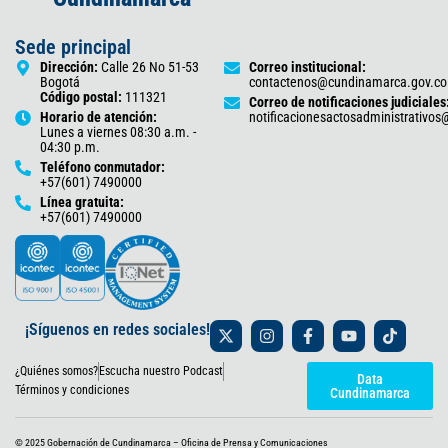
Sede principal
Dirección:
Calle 26 No 51-53
Correo institucional:
Bogotá
contactenos@cundinamarca.gov.co
Código postal:
111321
Correo de notificaciones judiciales
Horario de atención:
notificacionesactosadministrativo
Lunes a viernes 08:30 a.m. -
04:30 p.m.
Teléfono conmutador:
+57(601) 7490000
Línea gratuita:
+57(601) 7490000
X
I
F
Y
T
¡Síguenos en redes sociales!
-
n
a
o
i
t
s
c
u
k
¿Quiénes somos?
Escucha nuestro Podcast
w
t
e
t
t
Data
i
a
b
u
o
Términos y condiciones
Cundinamarca
t
g
o
b
k
t
r
o
e
e
a
k
© 2025 Gobernación de Cundinamarca – Oficina de Prensa y Comunicaciones