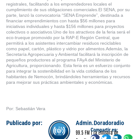
registrales, facilitando a los emprendedores locales el
cumplimiento de sus obligaciones comerciales.El SENA, por su
parte, lanzó la convocatoria “SENA Emprende”, destinada a
financiar emprendimientos con hasta $56 millones para
iniciativas individuales y hasta $156 millones para proyectos
colectivos o asociativos.Uno de los atractivos de la feria será el
eco-trueque promovido por la RAP-E Región Central, que
permitirá a los asistentes intercambiar residuos reciclables
como papel, cartón, plástico y vidrio por alimentos.Además, la
Secretaría Agropecuaria y Ambiental facilitará la inscripción de
pequeños productores al programa FAyA del Ministerio de
Agricultura, proporcionando. Esta feria es un esfuerzo conjunto
para integrar la sostenibilidad en la vida cotidiana de los
habitantes de Nemocón, brindándoles herramientas y recursos
para mejorar sus prácticas ambientales y económicas.
Por: Sebastián Vera
Publicado por:
Admin.Doradoradio
Compartir en:
99.5 FM | La Emisora de
Facebook
Twitter
LinkedIn
Wha