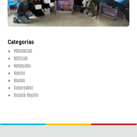
en
ed
fi
6 a
20
ha
co
Categorias
PROVINCIAS
NOTICIAS
Netanyahu
Nación
Mundo
Gobernador
Bogotá-Región