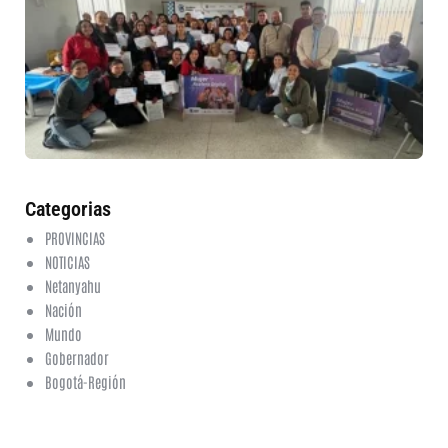
ru
in
nu
et
fo
en
ed
fi
6 a
20
ha
co
Categorias
PROVINCIAS
NOTICIAS
Netanyahu
Nación
Mundo
Gobernador
Bogotá-Región