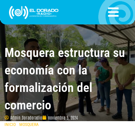
Ir
al
contenido
Mosquera estructura su
economía con la
formalización del
comercio
Admin.Doradoradio
noviembre 5, 2024
INICIO
»
MOSQUERA
»
MOSQUERA ESTRUCTURA SU ECONOMÍA CON LA
FORMALIZACIÓN DEL COMERCIO