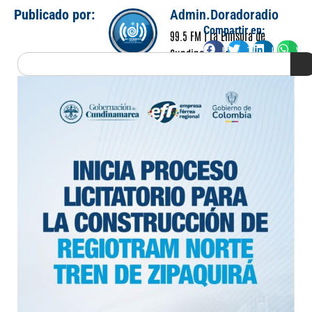
Publicado por:
Admin.Doradoradio
Compartir en:
99.5 FM | La Emisora de
Facebook
Twitter
LinkedIn
Wha
Cundinamarca
Search