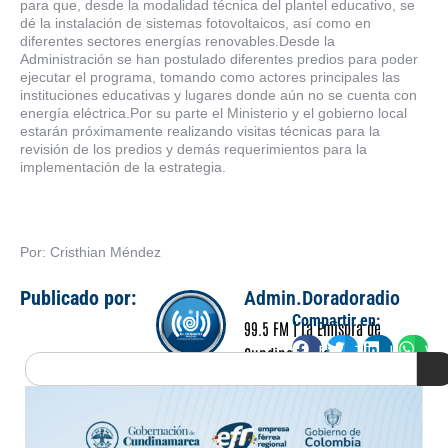
para que, desde la modalidad técnica del plantel educativo, se
dé la instalación de sistemas fotovoltaicos, así como en
diferentes sectores energías renovables.Desde la
Administración se han postulado diferentes predios para poder
ejecutar el programa, tomando como actores principales las
instituciones educativas y lugares donde aún no se cuenta con
energía eléctrica.Por su parte el Ministerio y el gobierno local
estarán próximamente realizando visitas técnicas para la
revisión de los predios y demás requerimientos para la
implementación de la estrategia.
Por: Cristhian Méndez
Publicado por:
Admin.Doradoradio
Compartir en:
99.5 FM | La Emisora de
Facebook
Twitter
LinkedIn
Wha
Cundinamarca
Search