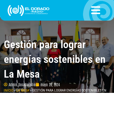
Ir
al
contenido
Gestión para lograr
energías sostenibles en
La Mesa
Admin.Doradoradio
mayo 20, 2024
INICIO
»
LA MESA
»
GESTIÓN PARA LOGRAR ENERGÍAS SOSTENIBLES EN
LA MESA