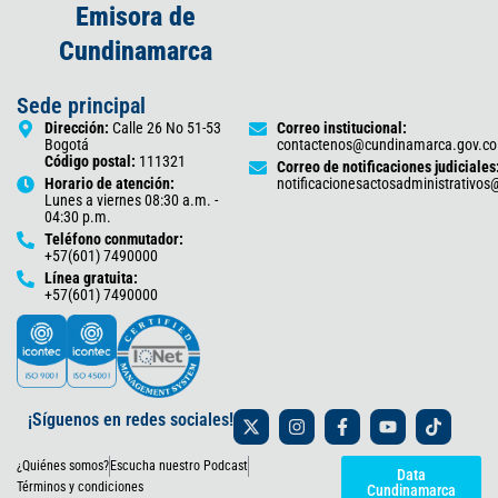
Emisora de
Cundinamarca
Sede principal
Dirección:
Calle 26 No 51-53
Correo institucional:
Bogotá
contactenos@cundinamarca.gov.co
Código postal:
111321
Correo de notificaciones judiciales
Horario de atención:
notificacionesactosadministrativo
Lunes a viernes 08:30 a.m. -
04:30 p.m.
Teléfono conmutador:
+57(601) 7490000
Línea gratuita:
+57(601) 7490000
X
I
F
Y
T
¡Síguenos en redes sociales!
-
n
a
o
i
t
s
c
u
k
¿Quiénes somos?
Escucha nuestro Podcast
w
t
e
t
t
Data
i
a
b
u
o
Términos y condiciones
Cundinamarca