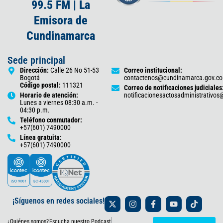
99.5 FM | La
Emisora de
Cundinamarca
Sede principal
Dirección:
Calle 26 No 51-53
Correo institucional:
Bogotá
contactenos@cundinamarca.gov.co
Código postal:
111321
Correo de notificaciones judiciales
Horario de atención:
notificacionesactosadministrativo
Lunes a viernes 08:30 a.m. -
04:30 p.m.
Teléfono conmutador:
+57(601) 7490000
Línea gratuita:
+57(601) 7490000
X
I
F
Y
T
¡Síguenos en redes sociales!
-
n
a
o
i
t
s
c
u
k
¿Quiénes somos?
Escucha nuestro Podcast