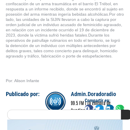
confiscación de un arma traumática en el barrio El Trébol, en
respuesta a un informe recibido, donde se encontró al sujeto en
posesión del arma mientras ingería bebidas alcohólicas.Por otro
lado, las unidades de la SIJIN llevaron a cabo la captura por
orden judicial de un individuo acusado de feminicidio agravado,
en relación con un incidente ocurrido el 19 de diciembre de
2023, donde la víctima sufrió heridas fatales.Durante los
operativos de patrullaje rutinarios en todo el territorio, se logró
la detención de un individuo con múltiples antecedentes por
delitos graves, tales como concierto para delinquir, homicidio
agravado y tráfico, fabricación o porte de estupefacientes.
Por: Alison Infante
Publicado por:
Admin.Doradoradio
Compartir en:
99.5 FM | La Emisora de
Facebook
Twitter
LinkedIn
Wha
Cundinamarca
Search