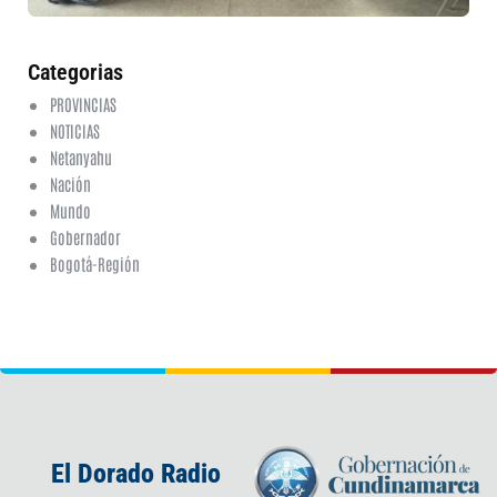
ha
co
Categorias
PROVINCIAS
NOTICIAS
Netanyahu
Nación
Mundo
Gobernador
Bogotá-Región
El Dorado Radio