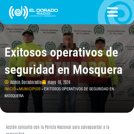
Ir
al
contenido
Exitosos operativos de
seguridad en Mosquera
Admin.Doradoradio
mayo 16, 2024
INICIO
»
MUNICIPIOS
»
EXITOSOS OPERATIVOS DE SEGURIDAD EN
MOSQUERA
Acción conjunta con la Policía Nacional para salvaguardar a la
comunidad