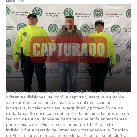
En una exitosa acción coordinada con la Policía Nacional y sus
diferentes divisiones, se logró la captura y aseguramiento de
varios delincuentes en distintas áreas del municipio de
Mosquera, fortaleciendo así la seguridad y protección de los
ciudadanos.Se destaca la detención de un individuo durante un
registro de rutina, donde se descubrió que tenía antecedentes
por acceso carnal violento con menor de 14 años. Este
individuo fue arrestado de inmediato y trasladado a la Estación
de Policía para su procesamiento legal. Además, se efectuó la