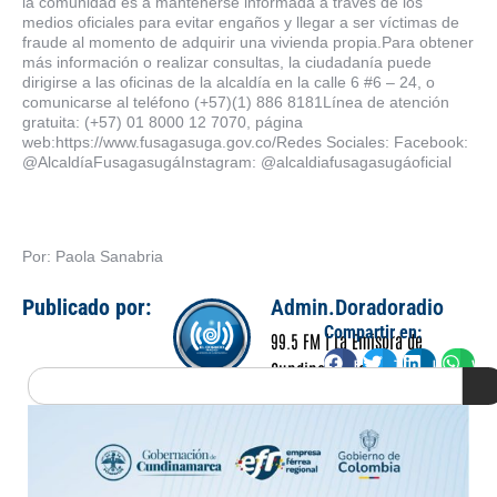
la comunidad es a mantenerse informada a través de los
medios oficiales para evitar engaños y llegar a ser víctimas de
fraude al momento de adquirir una vivienda propia.Para obtener
más información o realizar consultas, la ciudadanía puede
dirigirse a las oficinas de la alcaldía en la calle 6 #6 – 24, o
comunicarse al teléfono (+57)(1) 886 8181Línea de atención
gratuita: (+57) 01 8000 12 7070, página
web:https://www.fusagasuga.gov.co/Redes Sociales: Facebook:
@AlcaldíaFusagasugáInstagram: @alcaldiafusagasugáoficial
Por: Paola Sanabria
Publicado por:
Admin.Doradoradio
Compartir en:
99.5 FM | La Emisora de
Facebook
Twitter
LinkedIn
Wha
Cundinamarca
Search