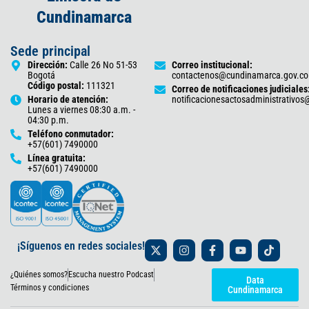
Cundinamarca
Sede principal
Dirección:
Calle 26 No 51-53
Correo institucional:
Bogotá
contactenos@cundinamarca.gov.co
Código postal:
111321
Correo de notificaciones judiciales
Horario de atención:
notificacionesactosadministrativo
Lunes a viernes 08:30 a.m. -
04:30 p.m.
Teléfono conmutador:
+57(601) 7490000
Línea gratuita:
+57(601) 7490000
X
I
F
Y
T
¡Síguenos en redes sociales!
-
n
a
o
i
t
s
c
u
k
¿Quiénes somos?
Escucha nuestro Podcast
w
t
e
t
t
Data
i
a
b
u
o
Términos y condiciones
Cundinamarca
t
g
o
b
k