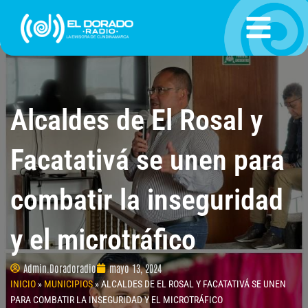
Ir
al
contenido
Alcaldes de El Rosal y
Facatativá se unen para
combatir la inseguridad
y el microtráfico
Admin.Doradoradio
mayo 13, 2024
INICIO
»
MUNICIPIOS
»
ALCALDES DE EL ROSAL Y FACATATIVÁ SE UNEN
PARA COMBATIR LA INSEGURIDAD Y EL MICROTRÁFICO