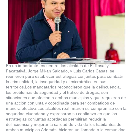
En un importante encuentro, los alcaldes de El Rosal y
Facatativá, Jorge Mikan Salgado, y Luis Carlos Casas, se
reunieron para establecer estrategias conjuntas para combatir
la criminalidad, la inseguridad y el microtráfico en sus
territorios.Los mandatarios reconocieron que la delincuencia,
los problemas de seguridad y el tráfico de drogas, son
situaciones que afectan a ambos municipios y que requieren de
una acción conjunta y coordinada para ser combatidos de
manera efectiva.Los alcaldes reafirmaron su compromiso con la
seguridad ciudadana y expresaron su confianza en que las
estrategias conjuntas acordadas permitirán reducir la
delincuencia y mejorar la calidad de vida de los habitantes de
ambos municipios.Además, hicieron un llamado a la comunidad