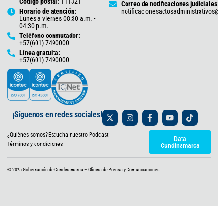
Código postal:
111321
Correo de notificaciones judiciales
Horario de atención:
notificacionesactosadministrativo
Lunes a viernes 08:30 a.m. -
04:30 p.m.
Teléfono conmutador:
+57(601) 7490000
Línea gratuita:
+57(601) 7490000
X
I
F
Y
T
¡Síguenos en redes sociales!
-
n
a
o
i
t
s
c
u
k
¿Quiénes somos?
Escucha nuestro Podcast
w
t
e
t
t
Data
i
a
b
u
o
Términos y condiciones
Cundinamarca
t
g
o
b
k
t
r
o
e
e
a
k
© 2025 Gobernación de Cundinamarca – Oficina de Prensa y Comunicaciones
r
m
-
f