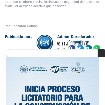
para que colabore con las iniciativas de seguridad denunciando
cualquier actividad delictiva que observen.
Por: Leonardo Ramos
Publicado por:
Admin.Doradoradio
Compartir en:
99.5 FM | La Emisora de
Facebook
Twitter
LinkedIn
Wha
Cundinamarca
Search