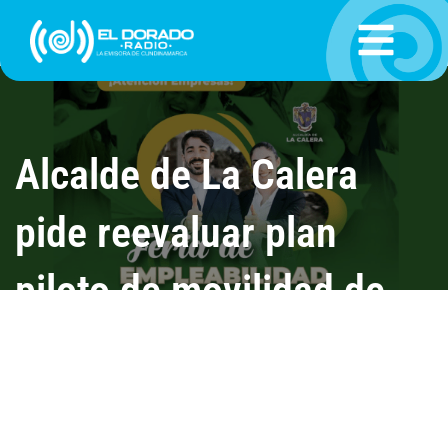
Ir
al
contenido
Alcalde de La Calera
pide reevaluar plan
piloto de movilidad de
Bogotá tras caos
vehicular en el