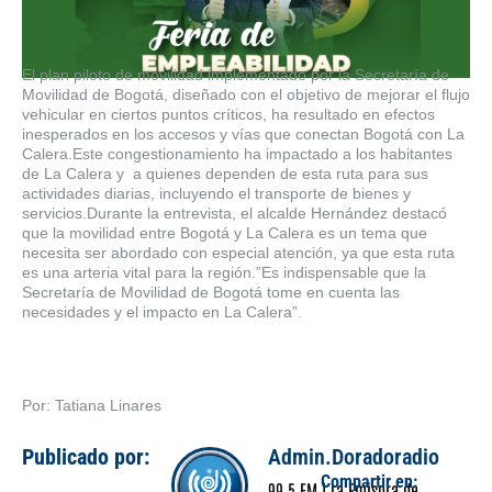
El plan piloto de movilidad implementado por la Secretaría de
Movilidad de Bogotá, diseñado con el objetivo de mejorar el flujo
vehicular en ciertos puntos críticos, ha resultado en efectos
inesperados en los accesos y vías que conectan Bogotá con La
Calera.Este congestionamiento ha impactado a los habitantes
de La Calera y a quienes dependen de esta ruta para sus
actividades diarias, incluyendo el transporte de bienes y
servicios.Durante la entrevista, el alcalde Hernández destacó
que la movilidad entre Bogotá y La Calera es un tema que
necesita ser abordado con especial atención, ya que esta ruta
es una arteria vital para la región.”Es indispensable que la
Secretaría de Movilidad de Bogotá tome en cuenta las
necesidades y el impacto en La Calera”.
Por: Tatiana Linares
Publicado por:
Admin.Doradoradio
Compartir en:
99.5 FM | La Emisora de