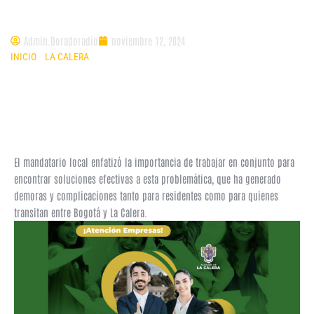
municipio
Admin.Doradoradio
noviembre 12, 2024
INICIO
»
LA CALERA
»
ALCALDE DE LA CALERA PIDE REEVALUAR PLAN
PILOTO DE MOVILIDAD DE BOGOTÁ TRAS CAOS VEHICULAR EN EL
MUNICIPIO
El mandatario local enfatizó la importancia de trabajar en conjunto para
encontrar soluciones efectivas a esta problemática, que ha generado
demoras y complicaciones tanto para residentes como para quienes
transitan entre Bogotá y La Calera.