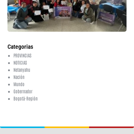
fo
en
ed
fi
6 a
20
ha
co
Categorias
PROVINCIAS
NOTICIAS
Netanyahu
Nación
Mundo
Gobernador
Bogotá-Región