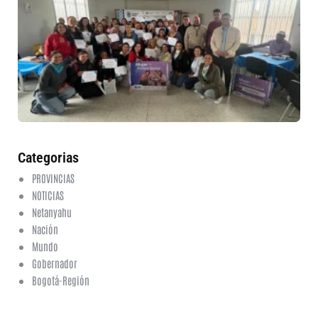
ru
in
nu
et
fo
en
ed
fi
6 a
20
ha
co
Categorias
PROVINCIAS
NOTICIAS
Netanyahu
Nación
Mundo
Gobernador
Bogotá-Región