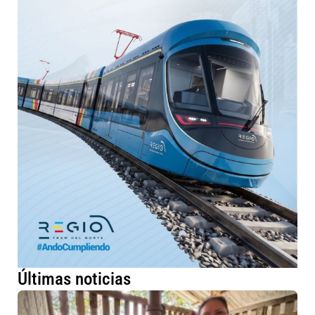
Últimas noticias
Má
fa