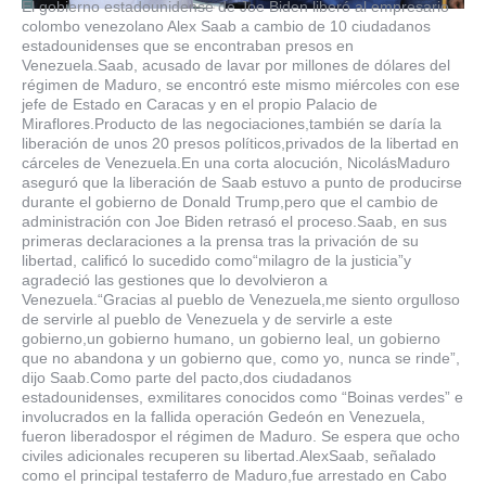
El gobierno estadounidense de Joe Biden liberó al empresario
colombo venezolano Alex Saab a cambio de 10 ciudadanos
estadounidenses que se encontraban presos en
Venezuela.Saab, acusado de lavar por millones de dólares del
régimen de Maduro, se encontró este mismo miércoles con ese
jefe de Estado en Caracas y en el propio Palacio de
Miraflores.Producto de las negociaciones,también se daría la
liberación de unos 20 presos políticos,privados de la libertad en
cárceles de Venezuela.En una corta alocución, NicolásMaduro
aseguró que la liberación de Saab estuvo a punto de producirse
durante el gobierno de Donald Trump,pero que el cambio de
administración con Joe Biden retrasó el proceso.Saab, en sus
primeras declaraciones a la prensa tras la privación de su
libertad, calificó lo sucedido como“milagro de la justicia”y
agradeció las gestiones que lo devolvieron a
Venezuela.“Gracias al pueblo de Venezuela,me siento orgulloso
de servirle al pueblo de Venezuela y de servirle a este
gobierno,un gobierno humano, un gobierno leal, un gobierno
que no abandona y un gobierno que, como yo, nunca se rinde”,
dijo Saab.Como parte del pacto,dos ciudadanos
estadounidenses, exmilitares conocidos como “Boinas verdes” e
involucrados en la fallida operación Gedeón en Venezuela,
fueron liberadospor el régimen de Maduro. Se espera que ocho
civiles adicionales recuperen su libertad.AlexSaab, señalado
como el principal testaferro de Maduro,fue arrestado en Cabo