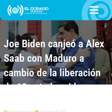
Ir
al
contenido
Joe Biden canjeó a Alex
Saab con Maduro a
cambio de la liberación
de 10 estadounidenses
presos en Venezuela
Admin.Doradoradio
noviembre 28, 2024