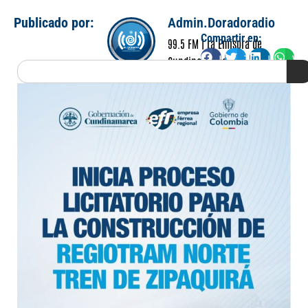
Publicado por:
Admin.Doradoradio
Compartir en:
99.5 FM | La Emisora de
Facebook
Twitter
LinkedIn
Wha
Cundinamarca
Search