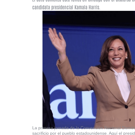
candidata presidencial Kamala Harris.
La primera jornada de la Convención Nacional Demócr
sacrificio por el pueblo estadounidense. Aquí el pres