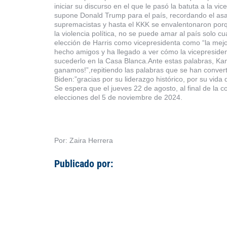
iniciar su discurso en el que le pasó la batuta a la 
supone Donald Trump para el país, recordando el asalt
supremacistas y hasta el KKK se envalentonaron por
la violencia política, no se puede amar al país solo c
elección de Harris como vicepresidenta como “la mejo
hecho amigos y ha llegado a ver cómo la vicepresidenta
sucederlo en la Casa Blanca.Ante estas palabras, K
ganamos!”,repitiendo las palabras que se han conver
Biden:”gracias por su liderazgo histórico, por su vid
Se espera que el jueves 22 de agosto, al final de la 
elecciones del 5 de noviembre de 2024.
Por: Zaira Herrera
Publicado por: