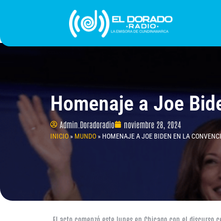
Ir
al
contenido
INICIO
PROGRAMACIÓN
¿QUIÉNES SOMO
Homenaje a Joe Bid
Admin.Doradoradio
noviembre 28, 2024
INICIO
»
MUNDO
»
HOMENAJE A JOE BIDEN EN LA CONVENC
El acto comenzó este lunes en Chicago con el discurso ce