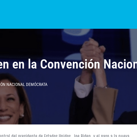
S?
NOTICIAS
COLOMBIA
BOGOTÁ
INTERNACIONAL
PROVINCIAS
en en la Convención Nacio
IÓN NACIONAL DEMÓCRATA
ntral del presidente de Estados Unidos, Joe Biden, y el paso a la nueva