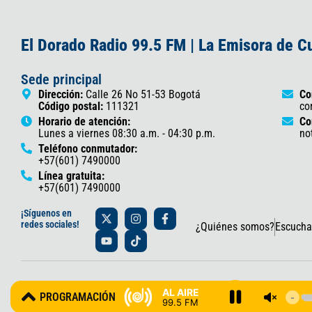
El Dorado Radio 99.5 FM | La Emisora de 
Sede principal
Dirección:
Calle 26 No 51-53 Bogotá
Co
Código postal:
111321
co
Horario de atención:
Co
Lunes a viernes 08:30 a.m. - 04:30 p.m.
no
Teléfono conmutador:
+57(601) 7490000
Línea gratuita:
+57(601) 7490000
X
Y
I
T
F
¡Síguenos en
-
o
n
i
a
redes sociales!
¿Quiénes somos?
Escucha
t
u
s
k
c
w
t
t
t
e
i
u
a
o
b
t
b
g
k
o
t
e
r
o
© 2025 Gobernación de Cundinamarca – Oficina de Prensa y Comun
e
a
k
AL AIRE
PROGRAMACIÓN
r
m
-
99.5 FM