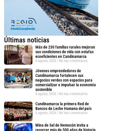
Últimas noticias
Más de 230 familias rurales mejoran
sus condiciones de vida con estufas
ecoeficientes en Cundinamarca
6 agosto, 2026
No hay comentarios
Jóvenes emprendedores de
Cundinamarca fortalecen sus
negocios verdes con espacios para
comercializar e impulsar la economía
sostenible
6 agosto, 2026
No hay comentarios
Cundinamarca la primera Red de
Bancos de Leche Humana del país
tsApp
6 agosto, 2026
No hay comentarios
Mina de Sal de Nemocón invita a
recorrer más de 500 años de historia