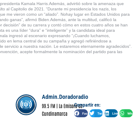
vicepresidenta Kamala Harris.Además, advirtió sobre la amenaza que
o al Capitolio de 2021. “Durante mi presidencia los nazis, los
que me vieron como un “aliado”. Nohay lugar en Estados Unidos para
uando ganas”, afirmó Biden.Además, ante la multitud, calificó la
r decisión” de su carrera y contó cómo en estos cuatro años se han
 es una líder “dura” e “inteligente” y la candidata ideal para
amala ingresó al escenario expresando “¡Cuando luchamos,
tido en lema central de su campaña y agregó refiriéndose a
a de servicio a nuestra nación. Le estaremos eternamente agradecidos”.
convención, acepte formalmente la nominación del partido para las
Admin.Doradoradio
Compartir en:
99.5 FM | La Emisora de
Cundinamarca
Facebook
Twitter
LinkedIn
Wha