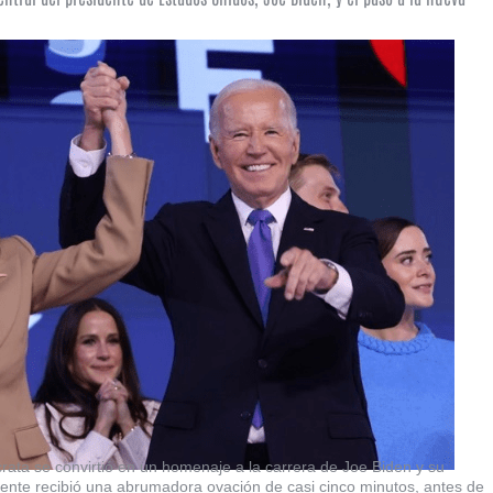
ata se convirtió en un homenaje a la carrera de Joe Biden y su
idente recibió una abrumadora ovación de casi cinco minutos, antes de