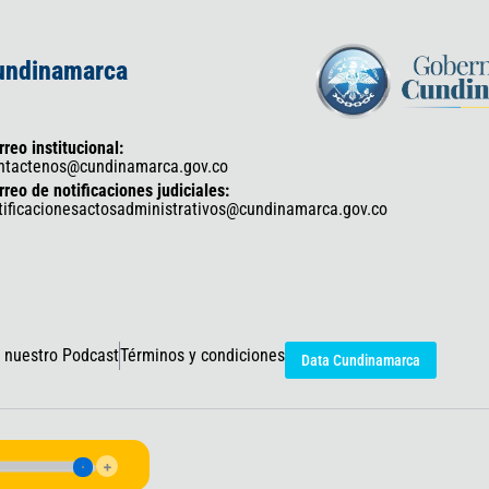
Cundinamarca
rreo institucional:
ntactenos@cundinamarca.gov.co
rreo de notificaciones judiciales:
tificacionesactosadministrativos@cundinamarca.gov.co
 nuestro Podcast
Términos y condiciones
Data Cundinamarca
icaciones