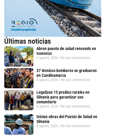
Últimas noticias
Abren puesto de salud renovado en
Icononzo
6 agosto, 2026
No hay comentarios
37 técnicos bomberos se graduaron
en Cundinamarca
6 agosto, 2026
No hay comentarios
Legalizan 15 predios rurales en
Silvania para garantizar uso
comunitario
6 agosto, 2026
No hay comentarios
tsApp
Inician obras del Puesto de Salud en
Silvania
6 agosto, 2026
No hay comentarios