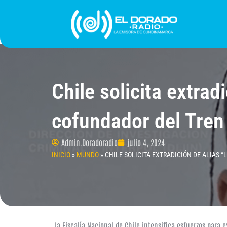
Ir
al
contenido
INICIO
PROGRAMACIÓN
¿QUIÉNES SOMO
Chile solicita extrad
cofundador del Tren
Admin.Doradoradio
julio 4, 2024
INICIO
»
MUNDO
»
CHILE SOLICITA EXTRADICIÓN DE ALIAS 
La Fiscalía Nacional de Chile intensifica esfuerzos para 