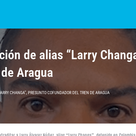
S?
NOTICIAS
COLOMBIA
BOGOTÁ
INTERNACIONAL
PROVINCIAS
ición de alias “Larry Chang
 de Aragua
“LARRY CHANGA”, PRESUNTO COFUNDADOR DEL TREN DE ARAGUA
extraditar a Larry Álvarez Núñez, alias “Larry Changa”, detenido en Colombia