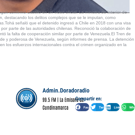
n confirmó Castillo en un video oficial. La ministra de Interior de
ción, destacando los delitos complejos que se le imputan, como
rmas.Tohá señaló que el detenido ingresó a Chile en 2018 con una visa
por parte de las autoridades chilenas. Reconoció la colaboración de
tó la falta de cooperación similar por parte de Venezuela.El Tren de
de y poderosa de Venezuela, según informes de prensa. La detención
en los esfuerzos internacionales contra el crimen organizado en la
Admin.Doradoradio
Compartir en:
99.5 FM | La Emisora de
Cundinamarca
Facebook
Twitter
LinkedIn
Wha