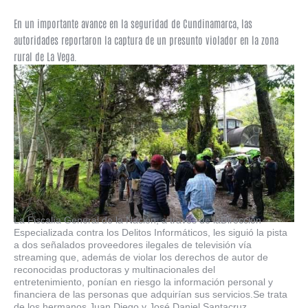
En un importante avance en la seguridad de Cundinamarca, las
autoridades reportaron la captura de un presunto violador en la zona
rural de La Vega.
La Fiscalía General de la Nación, a través de laDirección
Especializada contra los Delitos Informáticos, les siguió la pista
a dos señalados proveedores ilegales de televisión vía
streaming que, además de violar los derechos de autor de
reconocidas productoras y multinacionales del
entretenimiento, ponían en riesgo la información personal y
financiera de las personas que adquirían sus servicios.Se trata
de los hermanos Juan Diego y José Daniel Santacruz