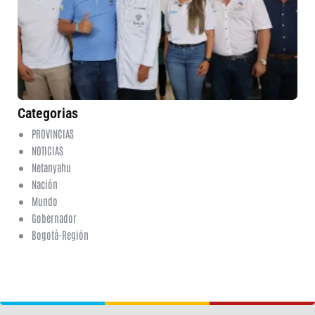
pa
em
en
de
Cu
5 
No
co
Categorias
PROVINCIAS
NOTICIAS
Netanyahu
Nación
Mundo
Gobernador
Bogotá-Región