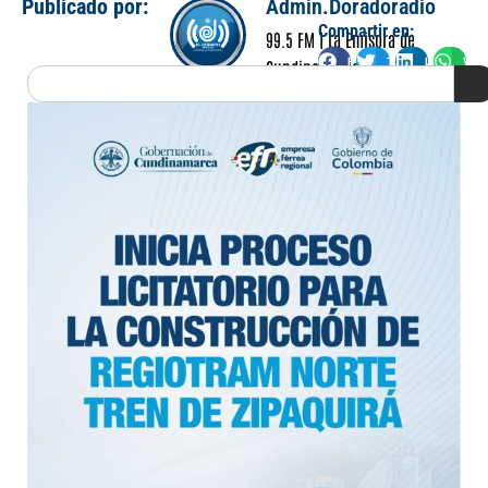
Publicado por:
Admin.Doradoradio
Compartir en:
99.5 FM | La Emisora de
Facebook
Twitter
LinkedIn
Wha
Cundinamarca
Search