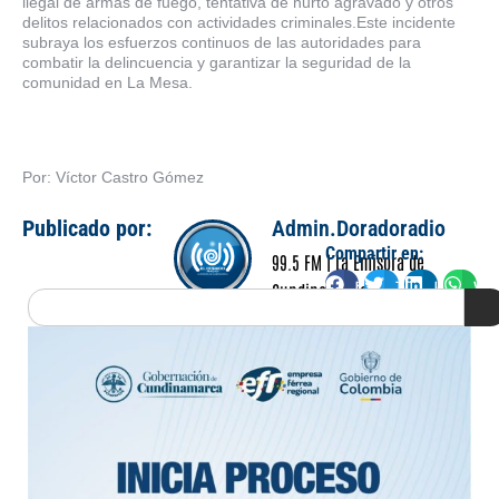
ilegal de armas de fuego, tentativa de hurto agravado y otros
delitos relacionados con actividades criminales.Este incidente
subraya los esfuerzos continuos de las autoridades para
combatir la delincuencia y garantizar la seguridad de la
comunidad en La Mesa.
Por: Víctor Castro Gómez
Publicado por:
Admin.Doradoradio
Compartir en:
99.5 FM | La Emisora de
Facebook
Twitter
LinkedIn
Wha
Cundinamarca
Search