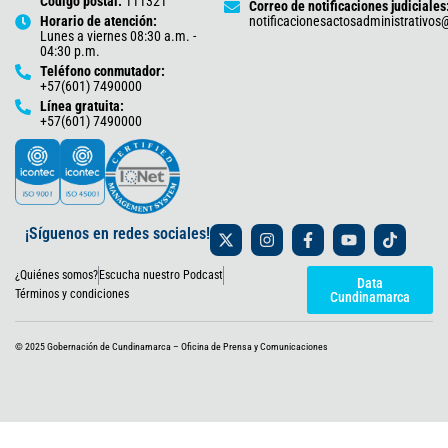
Código postal:
111321
Correo de notificaciones judiciales
Horario de atención:
notificacionesactosadministrativo
Lunes a viernes 08:30 a.m. -
04:30 p.m.
Teléfono conmutador:
+57(601) 7490000
Línea gratuita:
+57(601) 7490000
X
I
F
Y
T
¡Síguenos en redes sociales!
-
n
a
o
i
t
s
c
u
k
¿Quiénes somos?
Escucha nuestro Podcast
w
t
e
t
t
Data
i
a
b
u
o
Términos y condiciones
Cundinamarca
t
g
o
b
k
t
r
o
e
e
a
k
© 2025 Gobernación de Cundinamarca – Oficina de Prensa y Comunicaciones
r
m
-
f