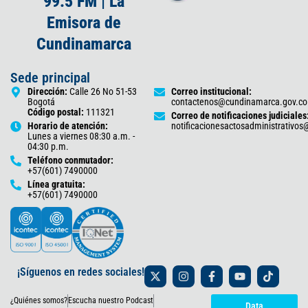
99.5 FM | La
Emisora de
Cundinamarca
Sede principal
Dirección:
Calle 26 No 51-53
Correo institucional:
Bogotá
contactenos@cundinamarca.gov.co
Código postal:
111321
Correo de notificaciones judiciales
Horario de atención:
notificacionesactosadministrativo
Lunes a viernes 08:30 a.m. -
04:30 p.m.
Teléfono conmutador:
+57(601) 7490000
Línea gratuita:
+57(601) 7490000
X
I
F
Y
T
¡Síguenos en redes sociales!
-
n
a
o
i
t
s
c
u
k
¿Quiénes somos?
Escucha nuestro Podcast
w
t
e
t
t
Data