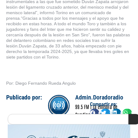
instrumentales a las que fue sometido Duván Zapata arrojaron
lesión del ligamento cruzado anterior, del menisco medial y del
menisco lateral”, informó Torino en un comunicado de
prensa.“Gracias a todos por los mensajes y el apoyo que he
recibido en estas horas. A todo el mundo Toro y también a los
jugadores y fans del Inter que me hicieron sentir su calidez y
cercanía después de la lesión en San Siro”, fueron las palabras
del delantero colombiano en redes sociales tras sufrir la
lesión.Duván Zapata, de 33 años, había empezado con pie
derecho la temporada 2024-2025, ya que llevaba tres goles en
siete partidos con el Torino.
Por: Diego Fernando Rueda Angulo
Publicado por:
Admin.Doradoradio
Compartir en:
99.5 FM | La Emisora de
Facebook
Twitter
LinkedIn
Wha
Cundinamarca
Search