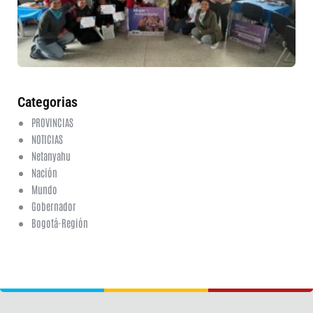
fo
en
ed
fi
6 a
20
ha
co
Categorias
PROVINCIAS
NOTICIAS
Netanyahu
Nación
Mundo
Gobernador
Bogotá-Región