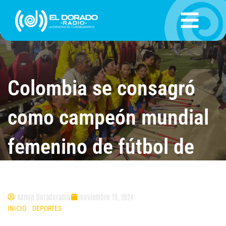
Ir
al
contenido
Colombia se consagró
como campeón mundial
femenino de fútbol de
amputados
Admin.Doradoradio
noviembre 10, 2024
INICIO
»
DEPORTES
»
COLOMBIA SE CONSAGRÓ COMO CAMPEÓN
MUNDIAL FEMENINO DE FÚTBOL DE AMPUTADOS