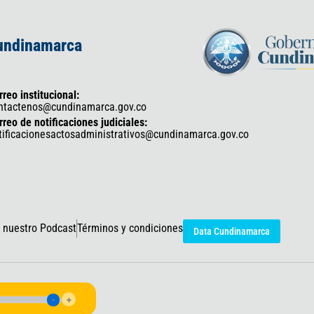
Cundinamarca
rreo institucional:
ntactenos@cundinamarca.gov.co
rreo de notificaciones judiciales:
tificacionesactosadministrativos@cundinamarca.gov.co
 nuestro Podcast
Términos y condiciones
Data Cundinamarca
icaciones