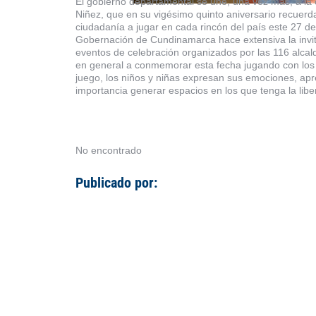
El gobierno departamental se une, una vez más, a la 
Niñez, que en su vigésimo quinto aniversario recuerda
ciudadanía a jugar en cada rincón del país este 27 de a
Gobernación de Cundinamarca hace extensiva la invit
eventos de celebración organizados por las 116 alcal
en general a conmemorar esta fecha jugando con los ni
juego, los niños y niñas expresan sus emociones, apre
importancia generar espacios en los que tenga la lib
No encontrado
Publicado por: