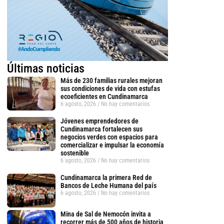
Últimas noticias
Más de 230 familias rurales mejoran
sus condiciones de vida con estufas
ecoeficientes en Cundinamarca
6 agosto, 2026
No hay comentarios
Jóvenes emprendedores de
Cundinamarca fortalecen sus
negocios verdes con espacios para
comercializar e impulsar la economía
sostenible
tsApp
6 agosto, 2026
No hay comentarios
Cundinamarca la primera Red de
Bancos de Leche Humana del país
6 agosto, 2026
No hay comentarios
Mina de Sal de Nemocón invita a
recorrer más de 500 años de historia