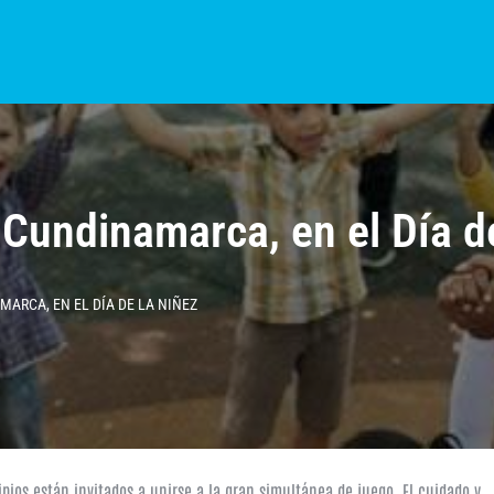
S?
NOTICIAS
COLOMBIA
BOGOTÁ
INTERNACIONAL
PROVINCIAS
Cundinamarca, en el Día d
ARCA, EN EL DÍA DE LA NIÑEZ
pios están invitados a unirse a la gran simultánea de juego. El cuidado y