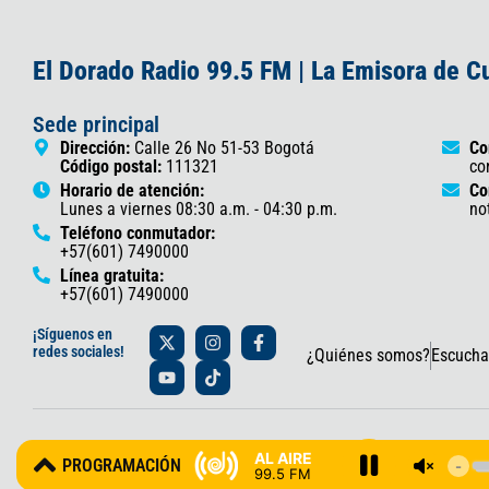
El Dorado Radio 99.5 FM | La Emisora de 
Sede principal
Dirección:
Calle 26 No 51-53 Bogotá
Co
Código postal:
111321
co
Horario de atención:
Co
Lunes a viernes 08:30 a.m. - 04:30 p.m.
no
Teléfono conmutador:
+57(601) 7490000
Línea gratuita:
+57(601) 7490000
X
Y
I
T
F
¡Síguenos en
-
o
n
i
a
redes sociales!
¿Quiénes somos?
Escucha
t
u
s
k
c
w
t
t
t
e
i
u
a
o
b
t
b
g
k
o
t
e
r
o
© 2025 Gobernación de Cundinamarca – Oficina de Prensa y Comun
e
a
k
AL AIRE
PROGRAMACIÓN
r
m
-
99.5 FM