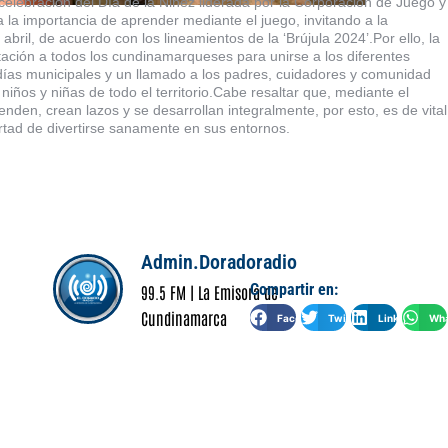
celebración del Día de la Niñez liderada por la Corporación de Juego y
 la importancia de aprender mediante el juego, invitando a la
bril, de acuerdo con los lineamientos de la ‘Brújula 2024’.Por ello, la
ación a todos los cundinamarqueses para unirse a los diferentes
días municipales y un llamado a los padres, cuidadores y comunidad
ños y niñas de todo el territorio.Cabe resaltar que, mediante el
nden, crean lazos y se desarrollan integralmente, por esto, es de vital
ertad de divertirse sanamente en sus entornos.
Admin.Doradoradio
Compartir en:
99.5 FM | La Emisora de
Cundinamarca
Facebook
Twitter
LinkedIn
Wha