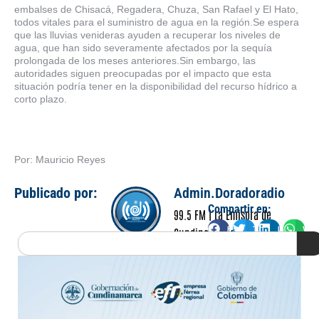
embalses de Chisacá, Regadera, Chuza, San Rafael y El Hato,
todos vitales para el suministro de agua en la región.Se espera
que las lluvias venideras ayuden a recuperar los niveles de
agua, que han sido severamente afectados por la sequía
prolongada de los meses anteriores.Sin embargo, las
autoridades siguen preocupadas por el impacto que esta
situación podría tener en la disponibilidad del recurso hídrico a
corto plazo.
Por: Mauricio Reyes
Publicado por:
Admin.Doradoradio
Compartir en:
99.5 FM | La Emisora de
Facebook
Twitter
LinkedIn
Wha
Cundinamarca
Search