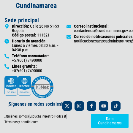
Cundinamarca
Sede principal
Dirección:
Calle 26 No 51-53
Correo institucional:
Bogotá
contactenos@cundinamarca.gov.co
Código postal:
111321
Correo de notificaciones judiciales
Horario de atención:
notificacionesactosadministrativo
Lunes a viernes 08:30 a.m. -
04:30 p.m.
Teléfono conmutador:
+57(601) 7490000
Línea gratuita:
+57(601) 7490000
X
I
F
Y
T
¡Síguenos en redes sociales!
-
n
a
o
i
t
s
c
u
k
¿Quiénes somos?
Escucha nuestro Podcast
w
t
e
t
t
Data
i
a
b
u
o
Términos y condiciones
Cundinamarca
t
g
o
b
k
t
r
o
e