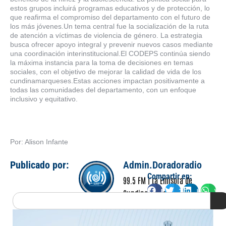
estos grupos incluirá programas educativos y de protección, lo
que reafirma el compromiso del departamento con el futuro de
los más jóvenes.Un tema central fue la socialización de la ruta
de atención a víctimas de violencia de género. La estrategia
busca ofrecer apoyo integral y prevenir nuevos casos mediante
una coordinación interinstitucional.El CODEPS continúa siendo
la máxima instancia para la toma de decisiones en temas
sociales, con el objetivo de mejorar la calidad de vida de los
cundinamarqueses.Estas acciones impactan positivamente a
todas las comunidades del departamento, con un enfoque
inclusivo y equitativo.
Por: Alison Infante
Publicado por:
Admin.Doradoradio
Compartir en:
99.5 FM | La Emisora de
Facebook
Twitter
LinkedIn
Wha
Cundinamarca
Search