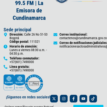
99.5 FM | La
Emisora de
Cundinamarca
Sede principal
Dirección:
Calle 26 No 51-53
Correo institucional:
Bogotá
contactenos@cundinamarca.gov.co
Código postal:
111321
Correo de notificaciones judiciales
Horario de atención:
notificacionesactosadministrativo
Lunes a viernes 08:30 a.m. -
04:30 p.m.
Teléfono conmutador:
+57(601) 7490000
Línea gratuita:
+57(601) 7490000
X
I
F
Y
T
¡Síguenos en redes sociales!
-
n
a
o
i
t
s
c
u
k
¿Quiénes somos?
Escucha nuestro Podcast