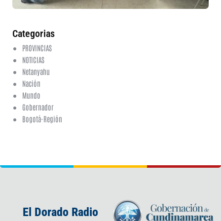
20
ha
co
Categorias
PROVINCIAS
NOTICIAS
Netanyahu
Nación
Mundo
Gobernador
Bogotá-Región
El Dorado Radio