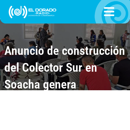
Ir
al
contenido
Anuncio de construcción
del Colector Sur en
Soacha genera
expectativa y posibles
afectaciones en la