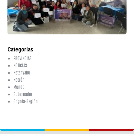
et
fo
en
ed
fi
6 a
20
ha
co
Categorias
PROVINCIAS
NOTICIAS
Netanyahu
Nación
Mundo
Gobernador
Bogotá-Región