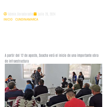
autopista
Admin.Doradoradio
julio 28, 2024
INICIO
»
CUNDINAMARCA
»
ANUNCIO DE CONSTRUCCIÓN DEL COLECTOR
SUR EN SOACHA GENERA EXPECTATIVA Y POSIBLES AFECTACIONES EN LA
AUTOPISTA
A partir del 12 de agosto, Soacha verá el inicio de una importante obra
de infraestructura