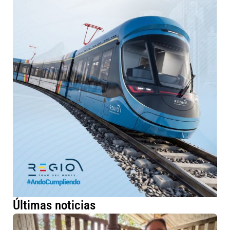
Últimas noticias
Má
fa