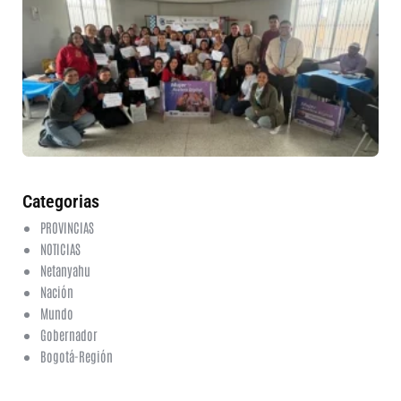
mu
ru
in
nu
et
fo
en
ed
fi
6 a
20
ha
co
Categorias
PROVINCIAS
NOTICIAS
Netanyahu
Nación
Mundo
Gobernador
Bogotá-Región