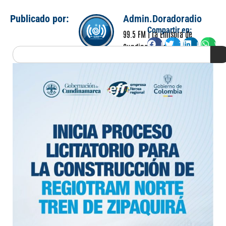
Publicado por:
Admin.Doradoradio
Compartir en:
99.5 FM | La Emisora de
Facebook
Twitter
LinkedIn
Wha
Cundinamarca
Search