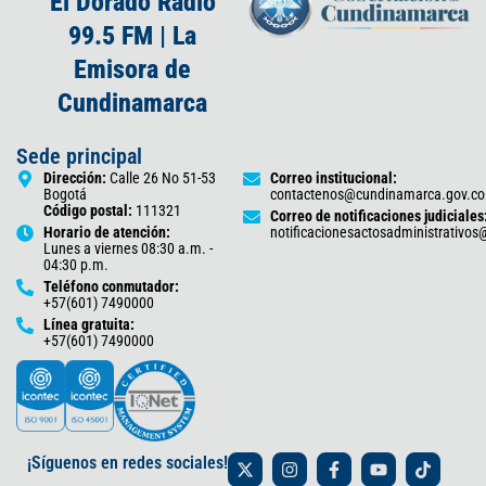
El Dorado Radio
99.5 FM | La
Emisora de
Cundinamarca
Sede principal
Dirección:
Calle 26 No 51-53
Correo institucional:
Bogotá
contactenos@cundinamarca.gov.co
Código postal:
111321
Correo de notificaciones judiciales
Horario de atención:
notificacionesactosadministrativo
Lunes a viernes 08:30 a.m. -
04:30 p.m.
Teléfono conmutador:
+57(601) 7490000
Línea gratuita:
+57(601) 7490000
X
I
F
Y
T
¡Síguenos en redes sociales!
-
n
a
o
i