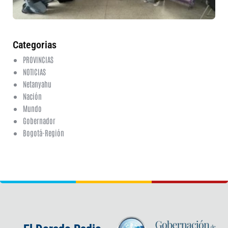
6 a
20
ha
co
Categorias
PROVINCIAS
NOTICIAS
Netanyahu
Nación
Mundo
Gobernador
Bogotá-Región