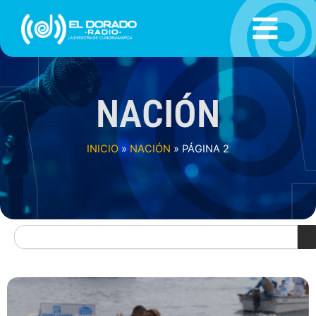
Ir
al
contenido
NACIÓN
INICIO
»
NACIÓN
»
PÁGINA 2
Search
Page
Page
Page
Page
Page