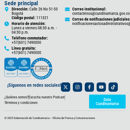
Sede principal
Dirección:
Calle 26 No 51-53
Correo institucional:
Bogotá
contactenos@cundinamarca.gov.co
Código postal:
111321
Correo de notificaciones judiciales
Horario de atención:
notificacionesactosadministrativo
Lunes a viernes 08:30 a.m. -
04:30 p.m.
Teléfono conmutador:
+57(601) 7490000
Línea gratuita:
+57(601) 7490000
X
I
F
Y
T
¡Síguenos en redes sociales!
-
n
a
o
i
t
s
c
u
k
¿Quiénes somos?
Escucha nuestro Podcast
w
t
e
t
t
Data
i
a
b
u
o
Términos y condiciones
Cundinamarca
t
g
o
b
k
t
r
o
e
e
a
k
© 2025 Gobernación de Cundinamarca – Oficina de Prensa y Comunicaciones
r
m
-
f