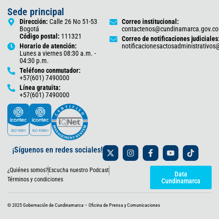
Sede principal
Dirección:
Calle 26 No 51-53
Correo institucional:
Bogotá
contactenos@cundinamarca.gov.co
Código postal:
111321
Correo de notificaciones judiciales
Horario de atención:
notificacionesactosadministrativo
Lunes a viernes 08:30 a.m. -
04:30 p.m.
Teléfono conmutador:
+57(601) 7490000
Línea gratuita:
+57(601) 7490000
X
I
F
Y
T
¡Síguenos en redes sociales!
-
n
a
o
i
t
s
c
u
k
¿Quiénes somos?
Escucha nuestro Podcast
w
t
e
t
t
Data
i
a
b
u
o
Términos y condiciones
Cundinamarca
t
g
o
b
k
t
r
o
e
e
a
k
© 2025 Gobernación de Cundinamarca – Oficina de Prensa y Comunicaciones
r
m
-
f